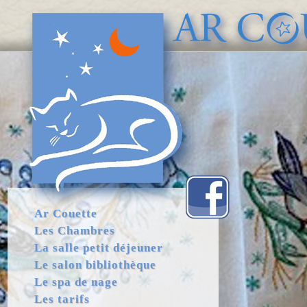
Ar Couette
Les Chambres
La salle petit déjeuner
Le salon bibliothèque
Le spa de nage
Les tarifs